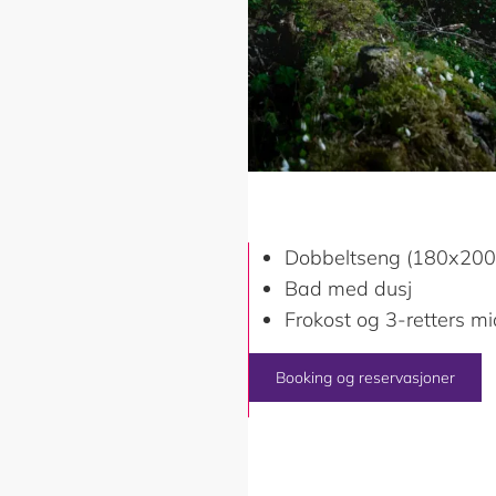
er av berre glas. Kvart
Dobbeltseng (180x20
et får sitt eige, eksklusive
Bad med dusj
 med årstida, vêret og tida
Frokost og 3-retters mi
kvarandre, dei er skjerma
Booking og reservasjoner
heime her.