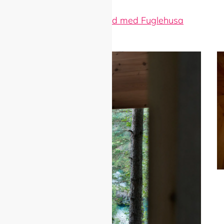
Bli betre kjent med med Fuglehusa