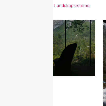
Bli betre kjent med Landskapsromma