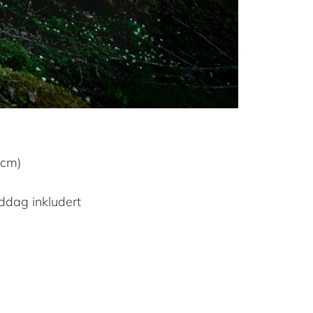
0cm)
ddag inkludert