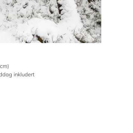
0cm)
ddag inkludert