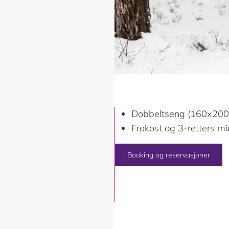
tmeter, men inneheld ei
Dobbeltseng (160x20
toalett. Interiøret er lyst
Frokost og 3-retters mi
naturen inn, mens mindre
Booking og reservasjoner
 av verda utanfor. Frå
e er nokre centimeter unna.
rleis graset gror.