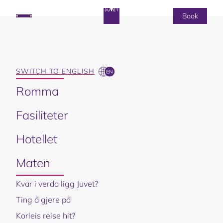
Book
UNDRAR DU PÅ
SWITCH TO ENGLISH
Romma
Fasiliteter
Korleis reise hit?
Hotellet
Juvet Landskapshotell ligg på nordvestkysten av
Maten
Noreg, i ei grend i Valldalen om lag 90 minutt med
Kvar i verda ligg Juvet?
bil frå kystbyen Ålesund. Hotellet ligg ved den
Ting å gjere på
kjende og vakre delen av
Nasjonale Turistveger
som går mellom verdsarvområdet
Korleis reise hit?