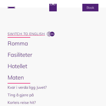
Book
Writer’s Lodge
Birdhouse
Landscape
SWITCH TO ENGLISH
Birdhouse
Romma
Book now
Fasiliteter
Hotellet
Maten
Kvar i verda ligg Juvet?
Ting å gjere på
Korleis reise hit?