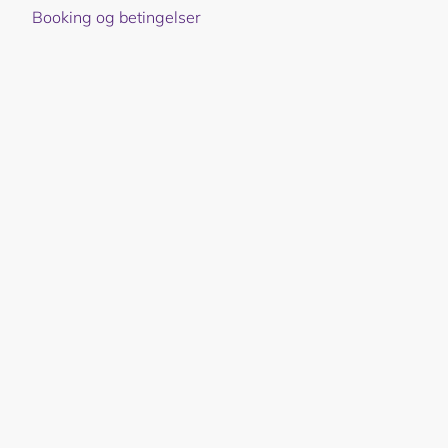
Booking og betingelser
Juvet Landskapshotell
©
2026
Småkaker og andre løyndomar